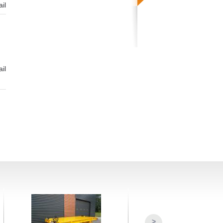
ail
ail
>