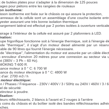
 de butées plates pour s'adapter à la dimension de 125 pouces
ages pour piétons entre les rangées de rouleaux
on isotherme:
aisson isotherme est fixée sur le châssis ce qui assure la protection,
panneaux de la cellule sont un assemblage d'une couche isolante entr
yester assurant une très bonne isolation thermique
hargement latéral est effectué par 2 portes isolées à ouverture verticale
lairage à l'intérieur de la cellule est assuré par 2 plafonniers à LED.
ération:
upe frigorifique fonctionne soit à l'énergie thermique, soit à l'énergie él
de "thermique", il s'agit d'un moteur diesel alimenté par un réserv
able de 90 litres qui fournit l'énergie nécessaire.
e "électrique", l'alimentation du moteur est assurée par un câble élec
n enrouleur d'environ 20 mètres pour une connexion au secteur via 
t (380V – 3 Ph – 60 Hz).
MOKING T-600 R.
sance moteur à 0 ° C: 6 700 W
sance du moteur électrique à 0 ° C: 4800 W
t d'air: 2700 m3 / h
e moteur électrique:
n / Phases / Fréquence - 230V / 400V / 3 / 50Hz ou 240V / 460V / 3 / 
el de sécurité:
xtincteur à poudre.
lisation:
teurs réfléchissants, 2 blancs à l'avant et 2 rouges à l'arrière
s coins du châssis et du boîtier isolé des bandes réfléchissantes adhé
nches.