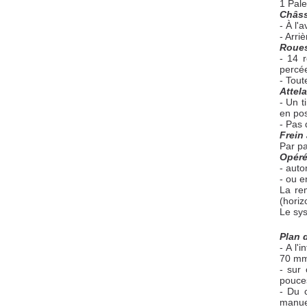
1 Pale
Châss
- À l'
- Arri
Roue
- 14 
percé
- Tou
Attel
- Un t
en pos
- Pas 
Frein 
Par pa
Opéré
- auto
- ou e
La re
(horiz
Le sy
Plan 
- A l'
70 mm 
- sur 
pouce
- Du c
manue