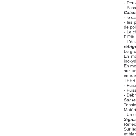
- Deux
- Pass
Caiss
- le c
- les 
de pol
- Le c
FIT®
- L'éc
réfrig
Le gro
En mo
inoxyd
En mod
sur u
couran
THER
- Puis
- Puis
- Débi
Sur l
Tensio
Matéri
- Un e
Signa
Réflec
Sur le
et bla