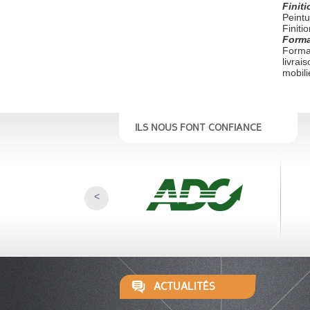
Finiti
Peintu
Finiti
Forma
Format
livrai
mobili
ILS NOUS FONT CONFIANCE
<
ACTUALITÉS