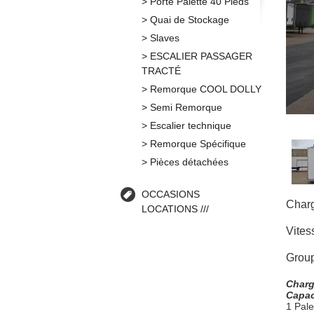
Porte Palette 40 Pieds
Quai de Stockage
Slaves
ESCALIER PASSAGER
TRACTÉ
Remorque COOL DOLLY
Semi Remorque
Escalier technique
Remorque Spécifique
Pièces détachées
OCCASIONS
Charg
LOCATIONS
Vites
Group
Char
Capac
1 Pale