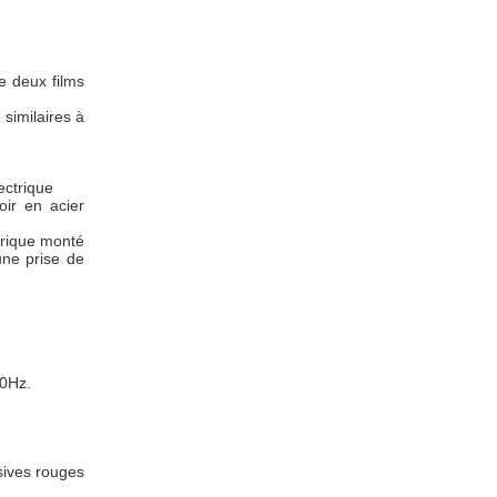
e deux films
 similaires à
ectrique
oir en acier
trique monté
une prise de
60Hz.
sives rouges