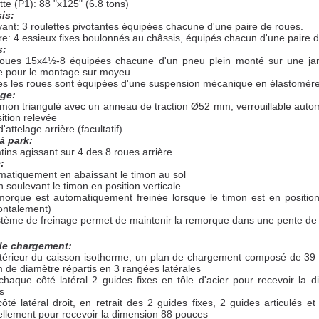
tte (P1): 88 "x125" (6.8 tons)
is:
avant: 3 roulettes pivotantes équipées chacune d'une paire de roues.
ère: 4 essieux fixes boulonnés au châssis, équipés chacun d'une paire 
s:
roues 15x4½-8 équipées chacune d'un pneu plein monté sur une jan
e pour le montage sur moyeu
tes les roues sont équipées d'une suspension mécanique en élastomèr
age:
imon triangulé avec un anneau de traction Ø52 mm, verrouillable aut
ition relevée
d'attelage arrière (facultatif)
à park:
tins agissant sur 4 des 8 roues arrière
:
matiquement en abaissant le timon au sol
n soulevant le timon en position verticale
morque est automatiquement freinée lorsque le timon est en position
ontalement)
stème de freinage permet de maintenir la remorque dans une pente d
de chargement:
intérieur du caisson isotherme, un plan de chargement composé de 39
de diamètre répartis en 3 rangées latérales
chaque côté latéral 2 guides fixes en tôle d'acier pour recevoir la 
s
ôté latéral droit, en retrait des 2 guides fixes, 2 guides articulés et
llement pour recevoir la dimension 88 pouces