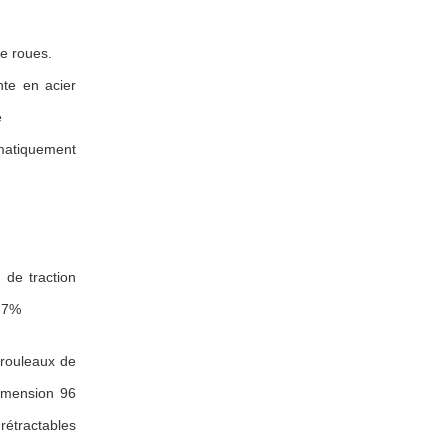
de roues.
te en acier
e
omatiquement
 de traction
e 7%
 rouleaux de
dimension 96
 rétractables